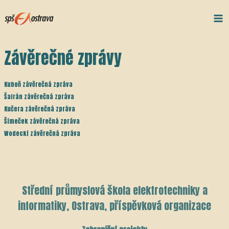
Přeskočit
Post
Ma
na
navigation
Me
obsah
Závěrečné zprávy
Kuboň závěrečná zpráva
Šafrán závěrečná zpráva
Kučera závěrečná zpráva
Šimeček závěrečná zpráva
Wodecki závěrečná zpráva
Střední průmyslová škola elektrotechniky a
informatiky, Ostrava, příspěvková organizace