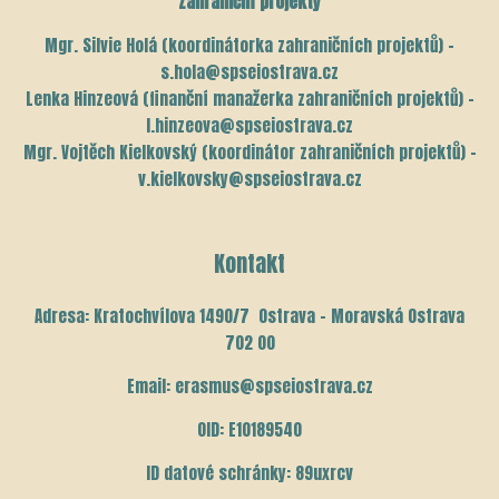
Zahraniční projekty
Mgr. Silvie Holá (koordinátorka zahraničních projektů) –
s.hola@spseiostrava.cz
Lenka Hinzeová (finanční manažerka zahraničních projektů) –
l.hinzeova@spseiostrava.cz
Mgr. Vojtěch Kielkovský (koordinátor zahraničních projektů) –
v.kielkovsky@spseiostrava.cz
Kontakt
Adresa: Kratochvílova 1490/7 Ostrava – Moravská Ostrava
702 00
Email: erasmus@spseiostrava.cz
OID: E10189540
ID datové schránky: 89uxrcv