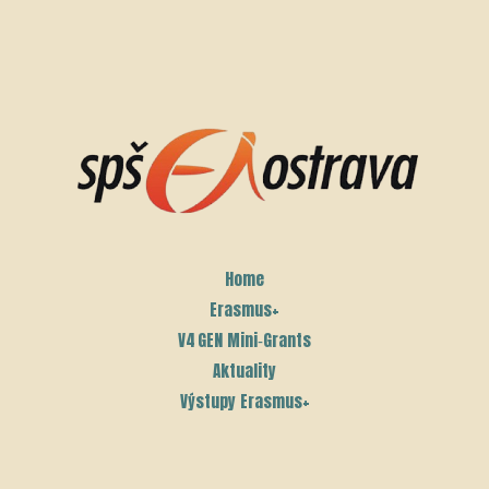
Home
Erasmus+
V4 GEN Mini‑Grants
Aktuality
Výstupy Erasmus+