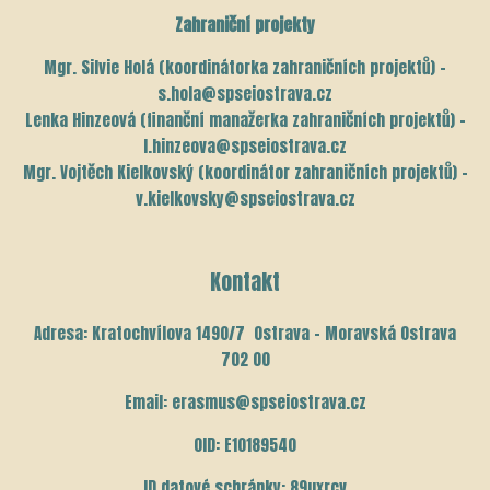
Zahraniční projekty
Mgr. Silvie Holá (koordinátorka zahraničních projektů) –
s.hola@spseiostrava.cz
Lenka Hinzeová (finanční manažerka zahraničních projektů) –
l.hinzeova@spseiostrava.cz
Mgr. Vojtěch Kielkovský (koordinátor zahraničních projektů) –
v.kielkovsky@spseiostrava.cz
Kontakt
Adresa: Kratochvílova 1490/7 Ostrava – Moravská Ostrava
702 00
Email: erasmus@spseiostrava.cz
OID: E10189540
ID datové schránky: 89uxrcv