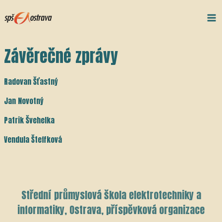
Přeskočit
Post
Ma
na
navigation
Me
obsah
Závěrečné zprávy
Radovan Šťastný
Jan Novotný
Patrik Švehelka
Vendula Šteffková
Střední průmyslová škola elektrotechniky a
informatiky, Ostrava, příspěvková organizace