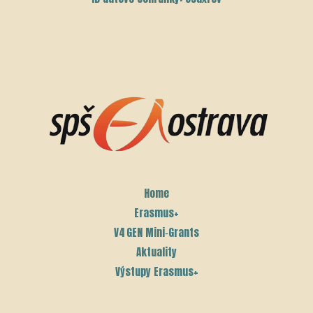
Home
Erasmus+
V4 GEN Mini‑Grants
Aktuality
Výstupy Erasmus+