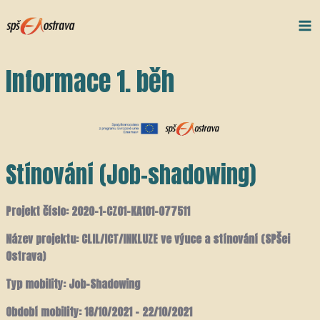
Přeskočit
Post
Ma
na
navigation
Me
obsah
Informace 1. běh
Stínování (Job-shadowing)
Projekt číslo: 2020-1-CZ01-KA101-077511
Název projektu: CLIL/ICT/INKLUZE ve výuce a stínování (SPŠei
Ostrava)
Typ mobility: Job-Shadowing
Období mobility: 18/10/2021 – 22/10/2021