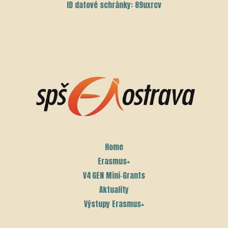
ID datové schránky: 89uxrcv
Home
Erasmus+
V4 GEN Mini‑Grants
Aktuality
Výstupy Erasmus+