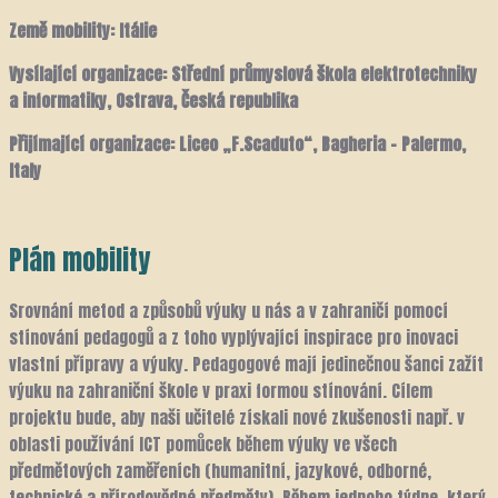
Země mobility: Itálie
Vysílající organizace: Střední průmyslová škola elektrotechniky
a informatiky, Ostrava, Česká republika
Přijímající organizace: Liceo „F.Scaduto“, Bagheria – Palermo,
Italy
Plán mobility
Srovnání metod a způsobů výuky u nás a v zahraničí pomocí
stínování pedagogů a z toho vyplývající inspirace pro inovaci
vlastní přípravy a výuky. Pedagogové mají jedinečnou šanci zažít
výuku na zahraniční škole v praxi formou stínování. Cílem
projektu bude, aby naši učitelé získali nové zkušenosti např. v
oblasti používání ICT pomůcek během výuky ve všech
předmětových zaměřeních (humanitní, jazykové, odborné,
technické a přírodovědné předměty). Během jednoho týdne, který