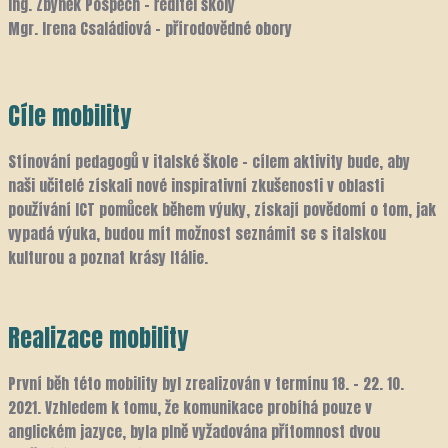
Ing. Zbyněk Pospěch – ředitel školy
Mgr. Irena Családiová – přírodovědné obory
Cíle mobility
Stínování pedagogů v italské škole – cílem aktivity bude, aby
naši učitelé získali nové inspirativní zkušenosti v oblasti
používání ICT pomůcek během výuky, získají povědomí o tom, jak
vypadá výuka, budou mít možnost seznámit se s italskou
kulturou a poznat krásy Itálie.
Realizace mobility
První běh této mobility byl zrealizován v termínu 18. – 22. 10.
2021. Vzhledem k tomu, že komunikace probíhá pouze v
anglickém jazyce, byla plně vyžadována přítomnost dvou