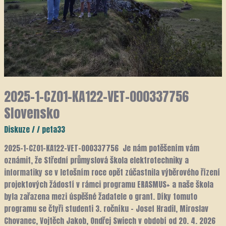
2025-1-CZ01-KA122-VET-000337756
Slovensko
Diskuze
/
/
peta33
2025-1-CZ01-KA122-VET-000337756 Je nám potěšením vám
oznámit, že Střední průmyslová škola elektrotechniky a
informatiky se v letošním roce opět zúčastnila výběrového řízení
projektových žádostí v rámci programu ERASMUS+ a naše škola
byla zařazena mezi úspěšné žadatele o grant. Díky tomuto
programu se čtyři studenti 3. ročníku – Josef Hradil, Miroslav
Chovanec, Vojtěch Jakob, Ondřej Swiech v období od 20. 4. 2026