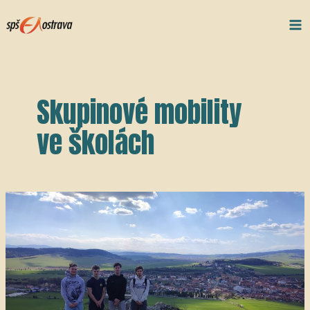
Přeskočit
Ma
na
Me
obsah
Skupinové mobility
ve školách