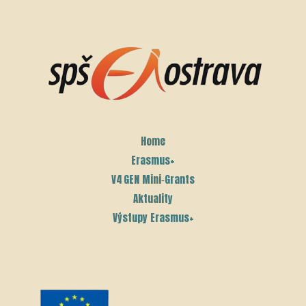
Home
Erasmus+
V4 GEN Mini‑Grants
Aktuality
Výstupy Erasmus+