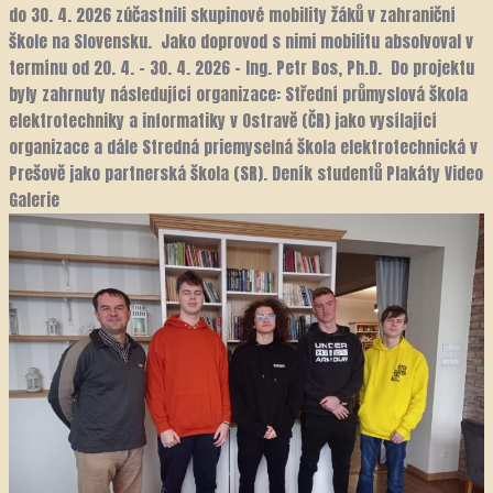
do 30. 4. 2026 zúčastnili skupinové mobility žáků v zahraniční
škole na Slovensku. Jako doprovod s nimi mobilitu absolvoval v
termínu od 20. 4. – 30. 4. 2026 – Ing. Petr Bos, Ph.D. Do projektu
byly zahrnuty následující organizace: Střední průmyslová škola
elektrotechniky a informatiky v Ostravě (ČR) jako vysílající
organizace a dále Stredná priemyselná škola elektrotechnická v
Prešově jako partnerská škola (SR). Deník studentů Plakáty Video
Galerie