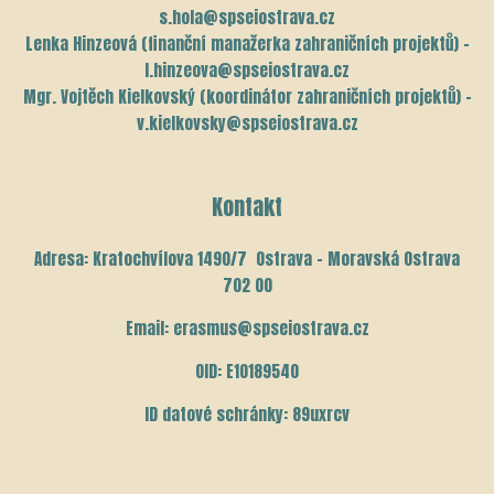
s.hola@spseiostrava.cz
Lenka Hinzeová (finanční manažerka zahraničních projektů) –
l.hinzeova@spseiostrava.cz
Mgr. Vojtěch Kielkovský (koordinátor zahraničních projektů) –
v.kielkovsky@spseiostrava.cz
Kontakt
Adresa: Kratochvílova 1490/7 Ostrava – Moravská Ostrava
702 00
Email: erasmus@spseiostrava.cz
OID: E10189540
ID datové schránky: 89uxrcv