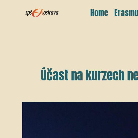
Přeskočit
Home
Erasmu
na
obsah
Účast na kurzech n