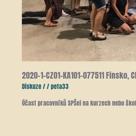
2020-1-CZ01-KA101-077511 Finsko, Ch
Diskuze
/
/
peta33
Účast pracovníků SPŠei na kurzech nebo škol