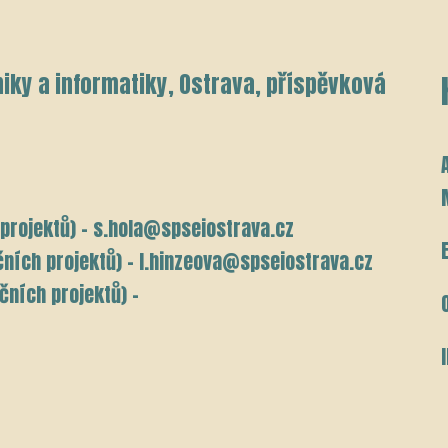
iky a informatiky, Ostrava, příspěvková
 projektů) – s.hola@spseiostrava.cz
ních projektů) –
l.hinzeova@spseiostrava.cz
čních projektů) –