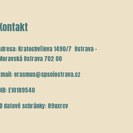
Kontakt
Adresa: Kratochvílova 1490/7 Ostrava –
Moravská Ostrava 702 00
Email: erasmus@spseiostrava.cz
OID: E10189540
ID datové schránky: 89uxrcv