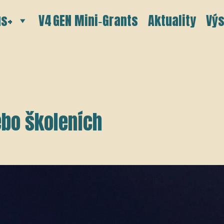
s+
V4 GEN Mini‑Grants
Aktuality
Výs
ebo školeních